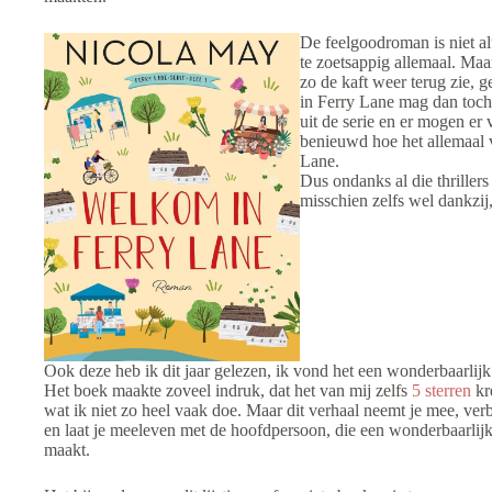
De feelgoodroman is niet alt
te zoetsappig allemaal. Maar
zo de kaft weer terug zie, 
in Ferry Lane mag dan toch
uit de serie en er mogen e
benieuwd hoe het allemaal 
Lane.
Dus ondanks al die thriller
misschien zelfs wel dankzij, 
Ook deze heb ik dit jaar gelezen, ik vond het een wonderbaarlijk
Het boek maakte zoveel indruk, dat het van mij zelfs
5 sterren
kre
wat ik niet zo heel vaak doe. Maar dit verhaal neemt je mee, verb
en laat je meeleven met de hoofdpersoon, die een wonderbaarlijk
maakt.