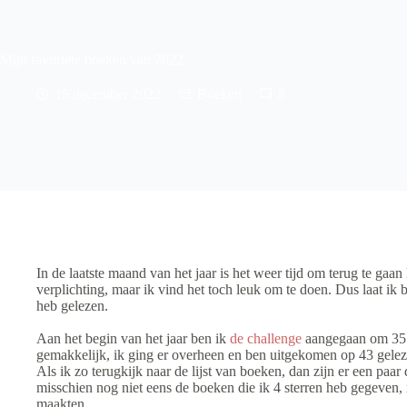
Mijn favoriete boeken van 2022
15 december 2022
Boeken
8
In de laatste maand van het jaar is het weer tijd om terug te gaan 
verplichting, maar ik vind het toch leuk om te doen. Dus laat ik
heb gelezen.
Aan het begin van het jaar ben ik
de challenge
aangegaan om 35 b
gemakkelijk, ik ging er overheen en ben uitgekomen op 43 gele
Als ik zo terugkijk naar de lijst van boeken, dan zijn er een paar 
misschien nog niet eens de boeken die ik 4 sterren heb gegeven,
maakten.