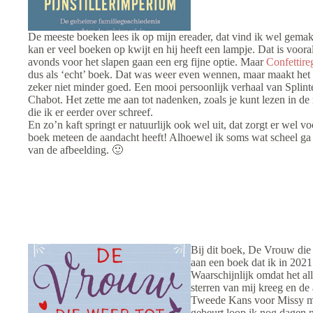
De meeste boeken lees ik op mijn ereader, dat vind ik wel gemakk
kan er veel boeken op kwijt en hij heeft een lampje. Dat is vooral
avonds voor het slapen gaan een erg fijne optie. Maar
Confettire
dus als ‘echt’ boek. Dat was weer even wennen, maar maakt het
zeker niet minder goed. Een mooi persoonlijk verhaal van Splint
Chabot. Het zette me aan tot nadenken, zoals je kunt lezen in de
die ik er eerder over schreef.
En zo’n kaft springt er natuurlijk ook wel uit, dat zorgt er wel vo
boek meteen de aandacht heeft! Alhoewel ik soms wat scheel ga
van de afbeelding. 🙂
Bij dit boek, De Vrouw die
aan een boek dat ik in 2021
Waarschijnlijk omdat het al
sterren van mij kreeg en de
Tweede Kans voor Missy maa
gebeurt loop ik nog dagen 