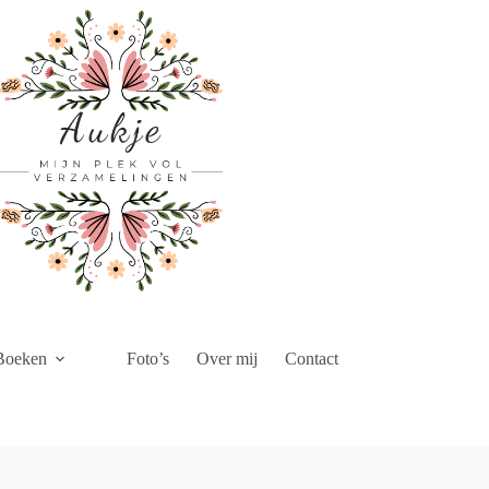
Boeken
Foto’s
Over mij
Contact