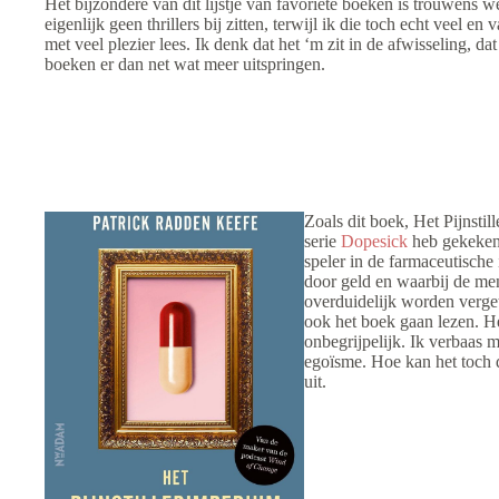
Het bijzondere van dit lijstje van favoriete boeken is trouwens we
eigenlijk geen thrillers bij zitten, terwijl ik die toch echt veel en
met veel plezier lees. Ik denk dat het ‘m zit in de afwisseling, da
boeken er dan net wat meer uitspringen.
Zoals dit boek, Het Pijnstil
serie
Dopesick
heb gekeken.
speler in de farmaceutische
door geld en waarbij de me
overduidelijk worden verge
ook het boek gaan lezen. Het
onbegrijpelijk. Ik verbaas 
egoïsme. Hoe kan het toch d
uit.