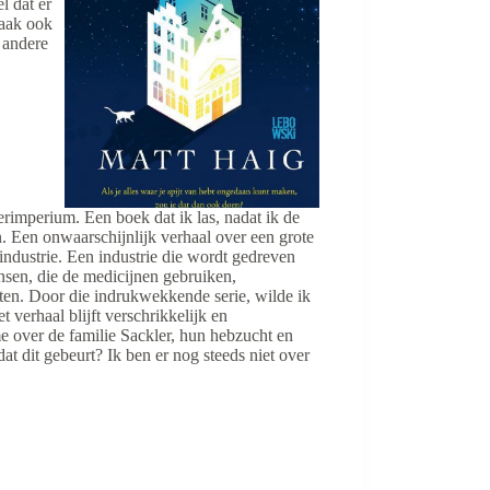
l dat er
 vaak ook
t andere
lerimperium. Een boek dat ik las, nadat ik de
 Een onwaarschijnlijk verhaal over een grote
 industrie. Een industrie die wordt gedreven
nsen, die de medicijnen gebruiken,
ten. Door die indrukwekkende serie, wilde ik
 verhaal blijft verschrikkelijk en
me over de familie Sackler, hun hebzucht en
at dit gebeurt? Ik ben er nog steeds niet over