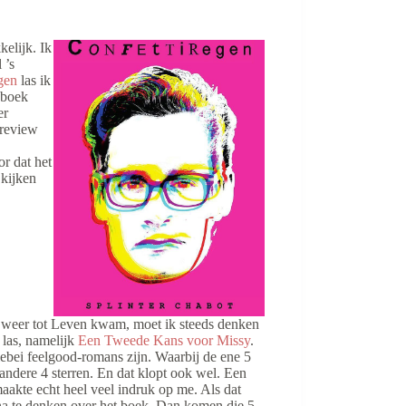
elijk. Ik
 ’s
gen
las ik
 boek
er
 review
or dat het
 kijken
 weer tot Leven kwam, moet ik steeds denken
 las, namelijk
Een Tweede Kans voor Missy
.
lebei feelgood-romans zijn. Waarbij de ene 5
 andere 4 sterren. En dat klopt ook wel. Een
kte echt heel veel indruk op me. Als dat
na te denken over het boek. Dan komen die 5