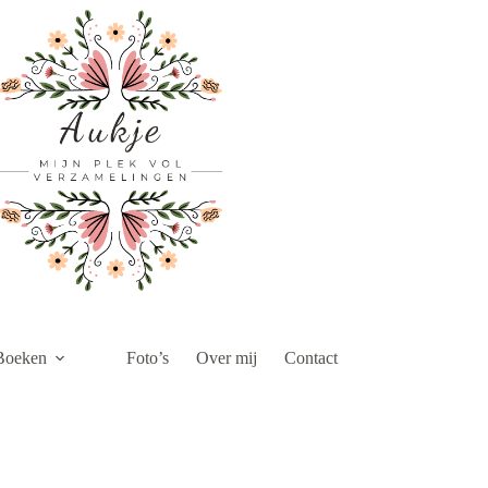
Boeken
Foto’s
Over mij
Contact