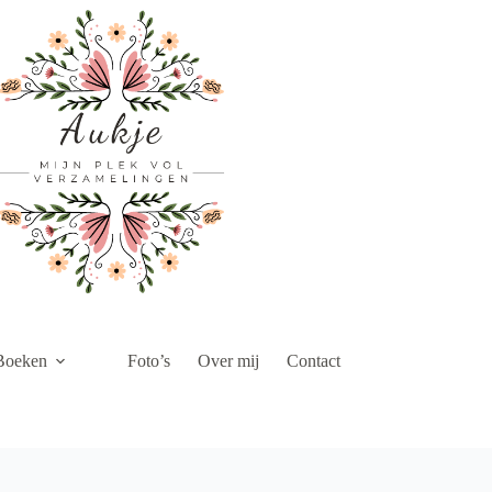
Boeken
Foto’s
Over mij
Contact