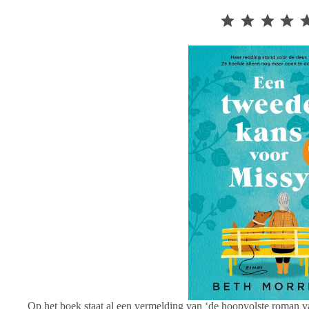
⭐
⭐
⭐
⭐
⭐
Op het boek staat al een vermelding van ‘de hoopvolste roman v