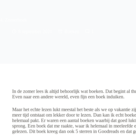
4. Zomerboek
8 september 2021
Boeken
1
In de zomer lees ik altijd behoorlijk wat boeken. Dat begint al thu
Even naar een andere wereld, even fijn een boek induiken.
Maar het echte lezen lukt meestal het beste als we op vakantie zij
meer tijd ontstaat om lekker door te lezen. Dan kan ik echt boeke
helemaal pakt. Er waren een aantal boeken waarbij dat goed lukte
sprong. Een boek dat me raakte, waar ik helemaal in meeleefde en
gelezen. Dit boek kreeg dan ook 5 sterren in Goodreads en dat ge