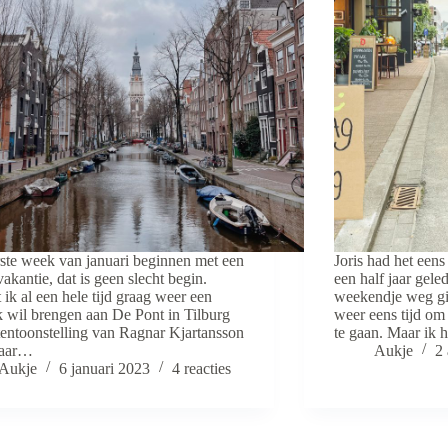
ste week van januari beginnen met een
Joris had het eens
akantie, dat is geen slecht begin.
een half jaar gele
ik al een hele tijd graag weer een
weekendje weg gi
 wil brengen aan De Pont in Tilburg
weer eens tijd om 
tentoonstelling van Ragnar Kjartansson
te gaan. Maar ik
aar…
Aukje
2
Aukje
6 januari 2023
4 reacties