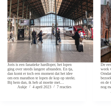
Joris is een fanatieke hardloper, het lopen
De eer
ging over steeds langere afstanden. En tja,
week v
dan komt er toch een moment dat het idee
Omdat 
om een marathon te lopen de kop op steekt.
bezoek
Bij hem dan, ik heb al moeite met…
en de 
Aukje
4 april 2023
7 reacties
nog m