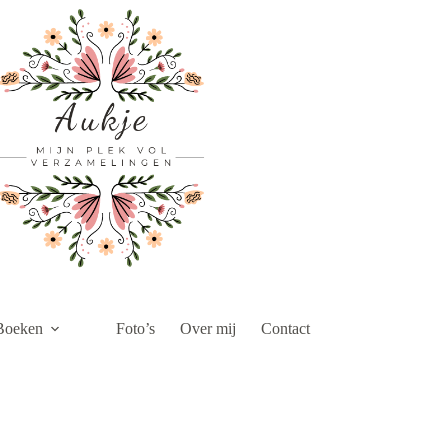
Boeken
Foto’s
Over mij
Contact