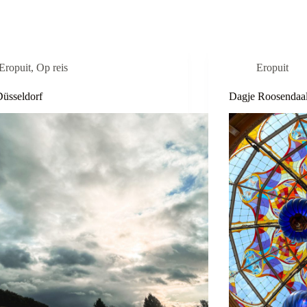
Eropuit
,
Op reis
Eropuit
üsseldorf
Dagje Roosendaa