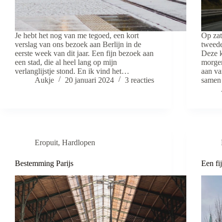
Je hebt het nog van me tegoed, een kort
Op zat
verslag van ons bezoek aan Berlijn in de
tweede
eerste week van dit jaar. Een fijn bezoek aan
Deze k
een stad, die al heel lang op mijn
morgen
verlanglijstje stond. En ik vind het…
aan va
Aukje
20 januari 2024
3 reacties
same
Eropuit
,
Hardlopen
Bestemming Parijs
Een fi