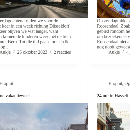
erdagochtend rijden we voor de
Op zondagmiddag 
 keer in een week richting Düsseldorf.
Roosendaal. Zoals 
eer blijven we wat langer, want
gebied rondom het 
 komen de kinderen weer met de trein
om bezoekers te v
nuit Bern. Tot die tijd gaan Joris en ik
Roosendaal niet a
n op…
nog nooit gewees
Aukje
25 oktober 2023
2 reacties
Aukje
4 
Eropuit
Eropuit
,
Op
jne vakantieweek
24 uur in Hasselt