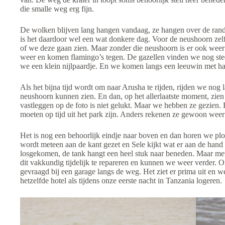
die smalle weg erg fijn.
De wolken blijven lang hangen vandaag, ze hangen over de rand 
is het daardoor wel een wat donkere dag. Voor de neushoorn zelf
of we deze gaan zien. Maar zonder die neushoorn is er ook weer
weer en komen flamingo’s tegen. De gazellen vinden we nog stee
we een klein nijlpaardje. En we komen langs een leeuwin met haa
Als het bijna tijd wordt om naar Arusha te rijden, rijden we no
neushoorn kunnen zien. En dan, op het allerlaatste moment, zien 
vastleggen op de foto is niet gelukt. Maar we hebben ze gezien.
moeten op tijd uit het park zijn. Anders rekenen ze gewoon weer
Het is nog een behoorlijk eindje naar boven en dan horen we plot
wordt meteen aan de kant gezet en Sele kijkt wat er aan de hand 
losgekomen, de tank hangt een heel stuk naar beneden. Maar met
dit vakkundig tijdelijk te repareren en kunnen we weer verder
gevraagd bij een garage langs de weg. Het ziet er prima uit en
hetzelfde hotel als tijdens onze eerste nacht in Tanzania logeren.