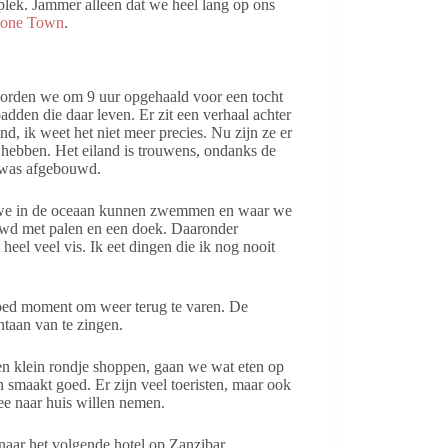
 plek. Jammer alleen dat we heel lang op ons
tone Town
.
worden we om 9 uur opgehaald voor een tocht
adden die daar leven. Er zit een verhaal achter
, ik weet het niet meer precies. Nu zijn ze er
n hebben. Het eiland is trouwens, ondanks de
l was afgebouwd.
r we in de oceaan kunnen zwemmen en waar we
uwd met palen en een doek. Daaronder
eel veel vis. Ik eet dingen die ik nog nooit
goed moment om weer terug te varen. De
ntaan van te zingen.
en klein rondje shoppen, gaan we wat eten op
n smaakt goed. Er zijn veel toeristen, maar ook
mee naar huis willen nemen.
naar het volgende hotel op Zanzibar.