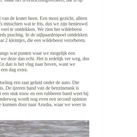
van de krater heen. Een mooi gezicht, alleen
s misschien wat te fris, dus we zijn benieuwd
 veel te ontdekken. We zien het wildebeest
ds prachtig. In de nijlpaardenpoel ontdekken
r 2 kleintjes, die een wildebeest verorberen.
g langs wat punten waar we mogelijk een
we deze dan echt. Het is redelijk ver weg, dus
 En dan is het vlug naar boven, want we
 een dag extra.
seling een raar geluid onder de auto. Die
is. De ijzeren band van de benzinetank is
 een stuk touw en een rubberen band weet hij
. Onderweg wordt nog even een second opinion
 we kunnen door naar Arusha, waar we weer in