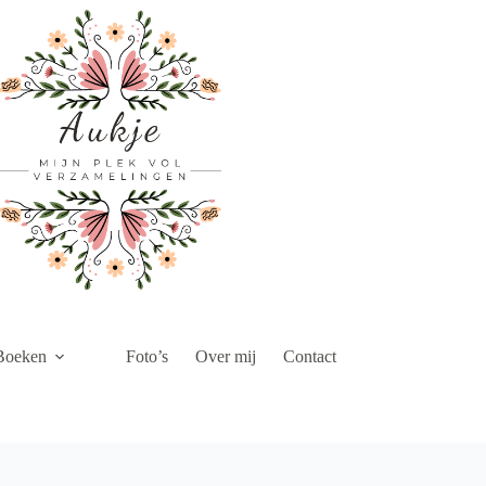
Boeken
Foto’s
Over mij
Contact