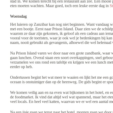
stad in. We komen terecht bij een restaurant aan zee. Een mooie
eten moeten wachten. Maar goed, toch een leuke eerste dag in
S
Woensdag
Het luieren op Zanzibar kan nog niet beginnen. Want vandaag 
met een bootje. Eerst naar Prison Island. Daar zien we de schildp
waarom ze daar zijn gekomen, ik geloof als een cadeau aan iemand
vooral voor de toeristen, waar je ook wel je bedenkingen bij ka
naam, nooit gebruikt als gevangenis, alhoewel die wel helemaa
Na Prison Island varen we door naar een grote zandbank, waa
gaan lunchen. Overal staan een soort overkappingen, snel gebo
verzamelen we ons rond een tafeltje en krijgen we een lunch met h
eerder op heb.
Ondertussen begint het wat meer te waaien en lijkt het me een 
oceaan is onstuimiger dan op de heenweg. De gids begint er spo
We komen veilig aan en na even wat bijkomen in het hotel, en e
de foodmarket. Ik vind dat altijd wel wat spannend, maar het ete
veel locals. En heel veel katten, waarvan we er wel een aantal 
Na een ijsje gaan we terug naar het hotel, morgen gaan we door 