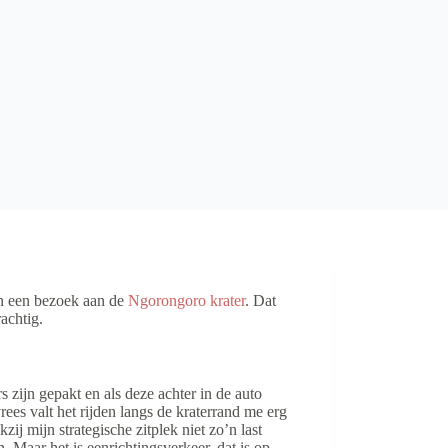
an een bezoek aan de
Ngorongoro krater
. Dat
achtig.
 zijn gepakt en als deze achter in de auto
es valt het rijden langs de kraterrand me erg
zij mijn strategische zitplek niet zo’n last
. Maar het is eenrichtingsverkeer, dat is op