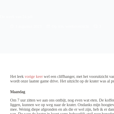
De week van 24 juli
3 augustus 2023
Op reis
,
weekoverzicht
3
Het leek
vorige keer
wel een cliffhanger, met het vooruitzicht v
wordt onze laatste game drive. Het uitzicht op de krater was al pr
Maandag
Om 7 uur zitten we aan ons ontbijt, nog even wat eten. De koffers
liggen, kunnen we op weg naar de krater. Ondanks mijn hoogtevre
mee. Weinig diepe afgronden en als die er wel zijn, heb ik er dank
van. De weg de krater in loopt soms behoorlijk steil neer beneden