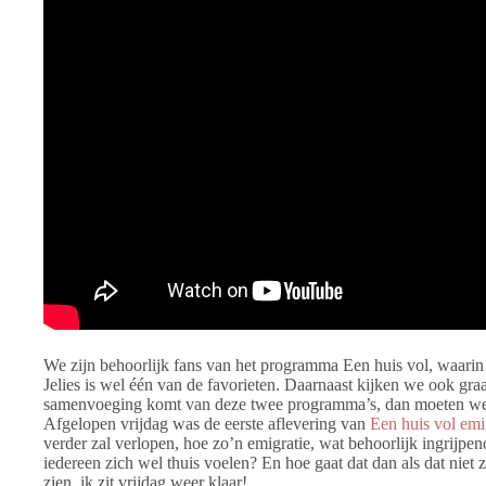
We zijn behoorlijk fans van het programma Een huis vol, waarin
Jelies is wel één van de favorieten. Daarnaast kijken we ook graa
samenvoeging komt van deze twee programma’s, dan moeten we d
Afgelopen vrijdag was de eerste aflevering van
Een huis vol emi
verder zal verlopen, hoe zo’n emigratie, wat behoorlijk ingrijpen
iedereen zich wel thuis voelen? En hoe gaat dat dan als dat nie
zien, ik zit vrijdag weer klaar!