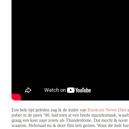
Een hele tijd geleden zag ik de trailer van
Hardcore Never Dies
e
puber in de jaren ’90, had toen al een brede muzieksmaak, waarb
graag een keer naar zoiets als Thunderdome. Dat mocht ik nooit
waarom. Helemaal nu ik deze film heb gezien. Want die hele har