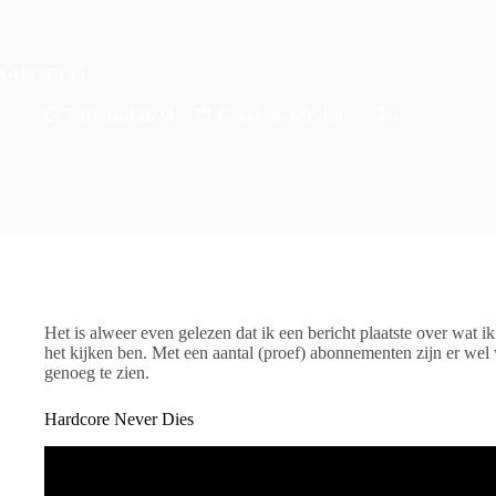
Gekeken #5
7 februari 2024
Gekeken
,
televisie
1
Het is alweer even gelezen dat ik een bericht plaatste over wat ik
het kijken ben. Met een aantal (proef) abonnementen zijn er wel
genoeg te zien.
Hardcore Never Dies