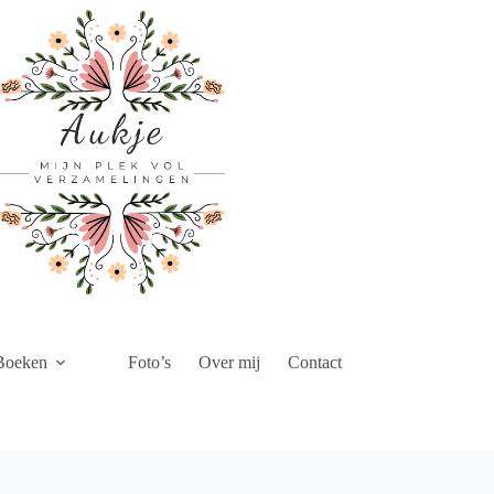
Boeken
Foto’s
Over mij
Contact