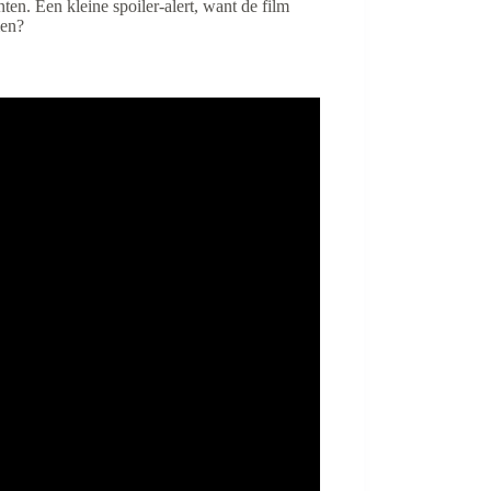
ten. Een kleine spoiler-alert, want de film
men?