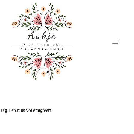
Ga
naar
de
inhoud
Tag
Een huis vol emigreert