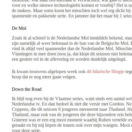
voor en welke nieuwe technologieën komen er voorbij? Het is nat
de makers. Maar soms komt het misschien toch wel erg dicht bij 
spannende en pakkende serie. En jammer dat het maar bij 1 seizo
De Mol
Zoals ik al schreef is de Nederlandse Mol inmiddels bekend, maa
zijn namelijk al weer helemaal in de ban van de Belgische Mol. 
vind ik altijd veel spannender dan de Nederlandse Mol. Misschi
Vlamingen in mee doen (nou ja, dat klopt dit seizoen niet helema
een grotere rol in de aflevering en worden duidelijk uitgelegd.
Ik kwam trouwens afgelopen week ook
dit hilarische filmpje
tege
hoop dat er nog meer gaan volgen.
Down the Road
Ik blijf nog even bij de Vlaamse series, want sinds een aantal 
Nederlandse tv. En dan bedoel ik niet die versie met Gordon. Nee, 
Coppens, die dit seizoen 6 jongeren meeneemt naar Thailand. He
Thailand, maar ook van de jongeren die deze bijzondere reis bel
Gisteren was er een erg mooi moment waarbij Ruben vertelde ov
geraakt en bij mij liepen de tranen ook over mijn wangen. Mooi
voor deze serie.