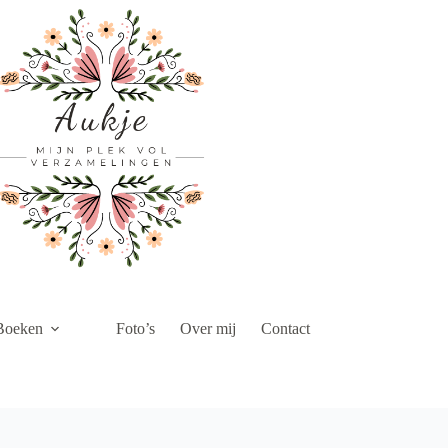
Boeken
Foto’s
Over mij
Contact