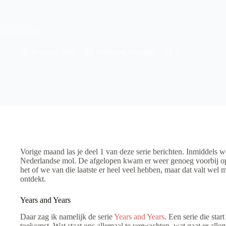
Gekeken #2
29 maart 2023
Gekeken
,
televisie
5
Vorige maand las je deel 1 van deze serie berichten. Inmiddels 
Nederlandse mol. De afgelopen kwam er weer genoeg voorbij op 
het of we van die laatste er heel veel hebben, maar dat valt w
ontdekt.
Years and Years
Daar zag ik namelijk de serie
Years and Years
. Een serie die sta
toekomst. Wat staat ons allemaal te verwachten, wat gaat er allem