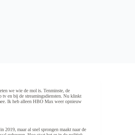
weten we wie de mol is. Tenminste, de
tv en bij de streamingsdiensten. Nu klinkt
el mee. Ik heb alleen HBO Max weer opnieuw
rt in 2019, maar al snel sprongen maakt naar de
aal gebeuren. Hoe staat het er in de politiek