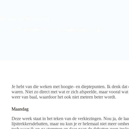
De week van 20 november
28 november 2023
weekoverzicht
2
Je hebt van die weken met hoogte- en dieptepunten. Ik denk dat
waren. Niet zo direct met wat er zich afspeelde, maar vooral wat
weer van baal, waardoor het ook niet meteen beter wordt.
Maandag
Deze week staat in het teken van de verkiezingen. Nou ja, de laat
lijsttrekkersdebatten, maar nu kun je er helemaal niet meer omheen
toch waar ik op ga stemmen en daar gaan de debatten geen invl