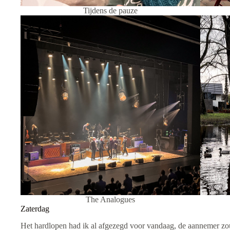
Tijdens de pauze
The Analogues
Zaterdag
Het hardlopen had ik al afgezegd voor vandaag, de aannemer zo