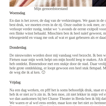
Mijn gemoedstoestand
Woensdag
En dan is het zover, de dag van de verkiezingen. We gaan in de 
best druk, we moeten even in de rij. Onze oudste is ook mee, z
verloopt verder rustig, totdat we ‘s avonds de eerste exitpoll v
een flinke winst behaald. Misschien ben ik heel naïef geweest, ma
teleurgesteld en vraag me ook af wat er gaat gebeuren als er daad
Donderdag
De nieuwssites worden door mij vandaag veel bezocht. Ik ben wa
Fietsen naar mijn werk helpt om mijn hoofd leeg te maken. Als ik 
heb ontdekt. Binnendoor met een stukje door de stad. Daar vrolij
hele grote ontdekking, er loopt gewoon een heel stuk fietspad. M
de weg die ik al ken. 🙂
Vrijdag
Na een dag werken, en pfff het is soms behoorlijk druk, staat er
heb ik er niet zo’n zin in. Ik ben moe, zit niet lekker in mijn v
we dan aankomen bij het Chasse Theater in Breda ben ik blij dat 
We waren er al wel eens eerder, maar kon me het niet zo herinne