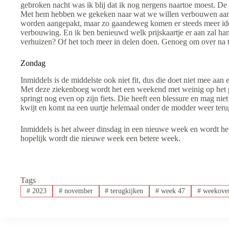
gebroken nacht was ik blij dat ik nog nergens naartoe moest. 
Met hem hebben we gekeken naar wat we willen verbouwen aan
worden aangepakt, maar zo gaandeweg komen er steeds meer ideeë
verbouwing. En ik ben benieuwd welk prijskaartje er aan zal ha
verhuizen? Of het toch meer in delen doen. Genoeg om over na 
Zondag
Inmiddels is de middelste ook niet fit, dus die doet niet mee aan 
Met deze ziekenboeg wordt het een weekend met weinig op het p
springt nog even op zijn fiets. Die heeft een blessure en mag ni
kwijt en komt na een uurtje helemaal onder de modder weer teru
Inmiddels is het alweer dinsdag in een nieuwe week en wordt het 
hopelijk wordt die nieuwe week een betere week.
Tags
#
2023
#
november
#
terugkijken
#
week 47
#
weekover