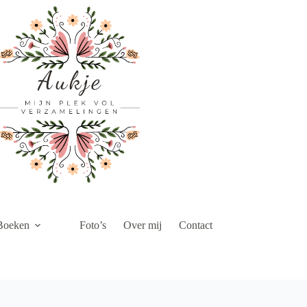
Boeken
Foto’s
Over mij
Contact