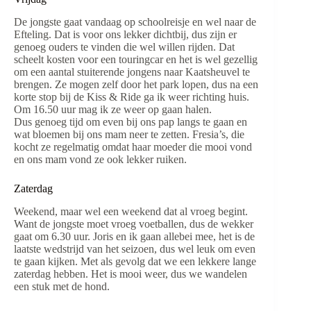
De jongste gaat vandaag op schoolreisje en wel naar de
Efteling. Dat is voor ons lekker dichtbij, dus zijn er
genoeg ouders te vinden die wel willen rijden. Dat
scheelt kosten voor een touringcar en het is wel gezellig
om een aantal stuiterende jongens naar Kaatsheuvel te
brengen. Ze mogen zelf door het park lopen, dus na een
korte stop bij de Kiss & Ride ga ik weer richting huis.
Om 16.50 uur mag ik ze weer op gaan halen.
Dus genoeg tijd om even bij ons pap langs te gaan en
wat bloemen bij ons mam neer te zetten. Fresia’s, die
kocht ze regelmatig omdat haar moeder die mooi vond
en ons mam vond ze ook lekker ruiken.
Zaterdag
Weekend, maar wel een weekend dat al vroeg begint.
Want de jongste moet vroeg voetballen, dus de wekker
gaat om 6.30 uur. Joris en ik gaan allebei mee, het is de
laatste wedstrijd van het seizoen, dus wel leuk om even
te gaan kijken. Met als gevolg dat we een lekkere lange
zaterdag hebben. Het is mooi weer, dus we wandelen
een stuk met de hond.