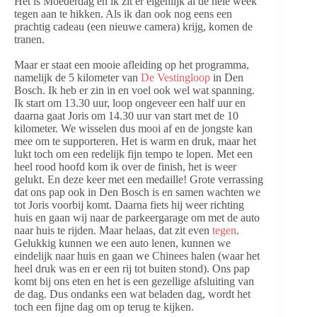
Het is Moederdag en ik zit er eigenlijk al de hele week
tegen aan te hikken. Als ik dan ook nog eens een
prachtig cadeau (een nieuwe camera) krijg, komen de
tranen.
Maar er staat een mooie afleiding op het programma,
namelijk de 5 kilometer van
De Vestingloop
in Den
Bosch. Ik heb er zin in en voel ook wel wat spanning.
Ik start om 13.30 uur, loop ongeveer een half uur en
daarna gaat Joris om 14.30 uur van start met de 10
kilometer. We wisselen dus mooi af en de jongste kan
mee om te supporteren. Het is warm en druk, maar het
lukt toch om een redelijk fijn tempo te lopen. Met een
heel rood hoofd kom ik over de finish, het is weer
gelukt. En deze keer met een medaille! Grote verrassing
dat ons pap ook in Den Bosch is en samen wachten we
tot Joris voorbij komt. Daarna fiets hij weer richting
huis en gaan wij naar de parkeergarage om met de auto
naar huis te rijden. Maar helaas, dat zit even
tegen
.
Gelukkig kunnen we een auto lenen, kunnen we
eindelijk naar huis en gaan we Chinees halen (waar het
heel druk was en er een rij tot buiten stond). Ons pap
komt bij ons eten en het is een gezellige afsluiting van
de dag. Dus ondanks een wat beladen dag, wordt het
toch een fijne dag om op terug te kijken.