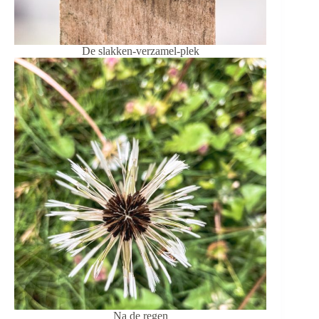
De slakken-verzamel-plek
Na de regen