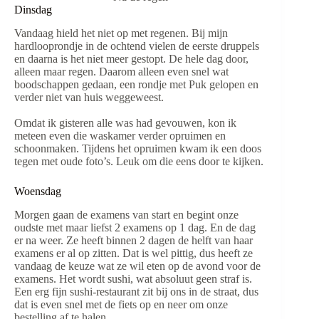
Dinsdag
Vandaag hield het niet op met regenen. Bij mijn
hardlooprondje in de ochtend vielen de eerste druppels
en daarna is het niet meer gestopt. De hele dag door,
alleen maar regen. Daarom alleen even snel wat
boodschappen gedaan, een rondje met Puk gelopen en
verder niet van huis weggeweest.
Omdat ik gisteren alle was had gevouwen, kon ik
meteen even die waskamer verder opruimen en
schoonmaken. Tijdens het opruimen kwam ik een doos
tegen met oude foto’s. Leuk om die eens door te kijken.
Woensdag
Morgen gaan de examens van start en begint onze
oudste met maar liefst 2 examens op 1 dag. En de dag
er na weer. Ze heeft binnen 2 dagen de helft van haar
examens er al op zitten. Dat is wel pittig, dus heeft ze
vandaag de keuze wat ze wil eten op de avond voor de
examens. Het wordt sushi, wat absoluut geen straf is.
Een erg fijn sushi-restaurant zit bij ons in de straat, dus
dat is even snel met de fiets op en neer om onze
bestelling af te halen.