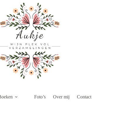
Boeken
Foto’s
Over mij
Contact