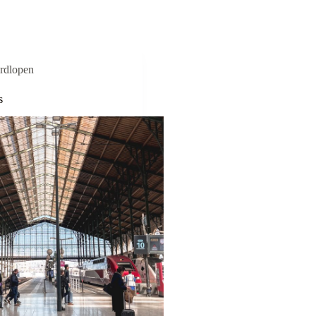
rdlopen
s