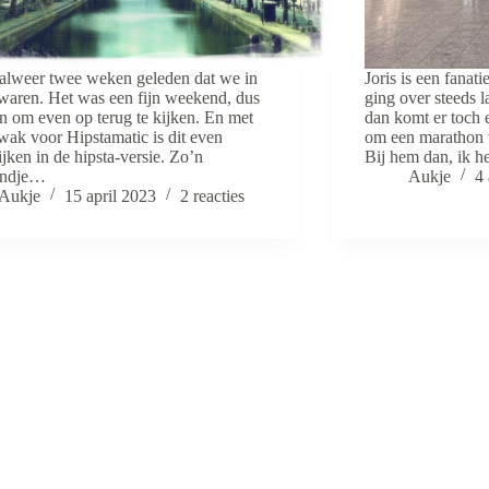
 alweer twee weken geleden dat we in
Joris is een fanat
 waren. Het was een fijn weekend, dus
ging over steeds l
jn om even op terug te kijken. En met
dan komt er toch 
wak voor Hipstamatic is dit even
om een marathon t
ijken in de hipsta-versie. Zo’n
Bij hem dan, ik h
ndje…
Aukje
4 
Aukje
15 april 2023
2 reacties