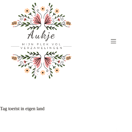
Ga
naar
de
inhoud
Tag
toerist in eigen land