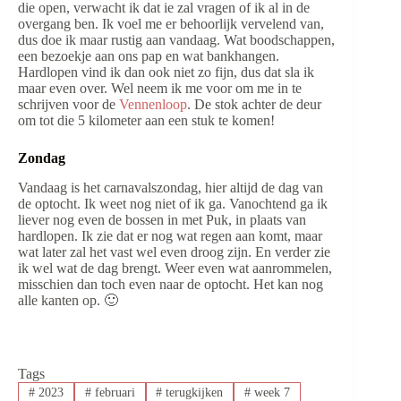
die open, verwacht ik dat ie zal vragen of ik al in de
overgang ben. Ik voel me er behoorlijk vervelend van,
dus doe ik maar rustig aan vandaag. Wat boodschappen,
een bezoekje aan ons pap en wat bankhangen.
Hardlopen vind ik dan ook niet zo fijn, dus dat sla ik
maar even over. Wel neem ik me voor om me in te
schrijven voor de
Vennenloop
. De stok achter de deur
om tot die 5 kilometer aan een stuk te komen!
Zondag
Vandaag is het carnavalszondag, hier altijd de dag van
de optocht. Ik weet nog niet of ik ga. Vanochtend ga ik
liever nog even de bossen in met Puk, in plaats van
hardlopen. Ik zie dat er nog wat regen aan komt, maar
wat later zal het vast wel even droog zijn. En verder zie
ik wel wat de dag brengt. Weer even wat aanrommelen,
misschien dan toch even naar de optocht. Het kan nog
alle kanten op. 🙂
Tags
#
2023
#
februari
#
terugkijken
#
week 7