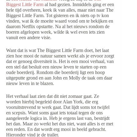
Biggest Little Farm
al had gezien. Inmiddels ging er een
hele tijd overheen, keek ik van alles, maar niet naar The
Biggest Little Farm. Tot gisteren en ik niets op tv kon
vinden, wat ik de moeite waard vond om te bekijken en
daarom Netflix opstartte. Na al het nieuws rondom de
boeren afgelopen week, wilde ik wel even iets zien
vanuit een andere visie.
Want dat is wat The Biggest Little Farm doet, het laat
zien hoe mooi de natuur samen werkt als je ervoor zorgt
dat er genoeg diversiteit is. Het is een mooi verhaal, van
een stel dat besluit een nieuw leven te starten op een
oude boerderij. Rondom die boerderij ligt een hoop
uitgeputte grond en aan John en Molly de taak om daar
nieuw leven in te blazen.
Het verhaal laat zien dat dit niet zomaar gaat. Ze
worden hierbij begeleid door Alan York, die erg
vooruitstrevend te werk gaat. Dat lijdt soms tot twijfel
en scepsis. Want soms gaat iets totaal tegen de ons
aangeleerde logica in. Heb je ergens last van, bestrijdt
het dan. Maar zo werkt het dus niet, want alles is er met
een reden. En dat wordt erg mooi in beeld gebracht.
Hieronder vind je de trailer.