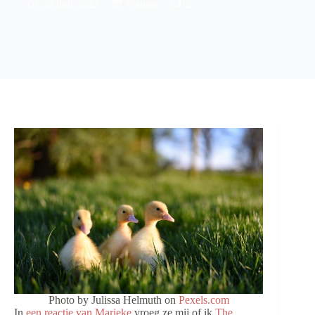
26 juni 2022
Natuur
2
Photo by Julissa Helmuth on
Pexels.com
In
een reactie van Marieke
vroeg ze mij of ik
The