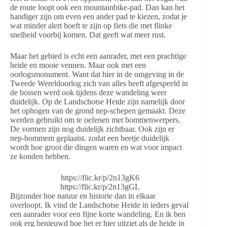
de route loopt ook een mountainbike-pad. Dan kan het
handiger zijn om even een ander pad te kiezen, zodat je
wat minder alert hoeft te zijn op fiets die met flinke
snelheid voorbij komen. Dat geeft wat meer rust.
Maar het gebied is echt een aanrader, met een prachtige
heide en mooie vennen. Maar ook met een
oorlogsmonument. Want dat hier in de omgeving in de
Tweede Wereldoorlog zich van alles heeft afgespeeld in
de bossen werd ook tijdens deze wandeling weer
duidelijk. Op de Landschotse Heide zijn namelijk door
het ophogen van de grond nep-schepen gemaakt. Deze
werden gebruikt om te oefenen met bommenwerpers.
De vormen zijn nog duidelijk zichtbaar. Ook zijn er
nep-bommem geplaatst. zodat een beetje duidelijk
wordt hoe groot die dingen waren en wat voor impact
ze konden hebben.
https://flic.kr/p/2n13gK6
https://flic.kr/p/2n13gGL
Bijzonder hoe natuur en historie dan in elkaar
overloopt. Ik vind de Landschotse Heide in ieders geval
een aanrader voor een fijne korte wandeling. En ik ben
ook erg benieuwd hoe het er hier uitziet als de heide in