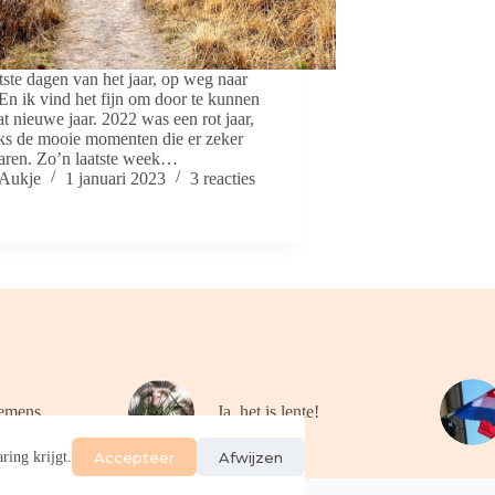
tste dagen van het jaar, op weg naar
En ik vind het fijn om door te kunnen
at nieuwe jaar. 2022 was een rot jaar,
s de mooie momenten die er zeker
ren. Zo’n laatste week…
Aukje
1 januari 2023
3 reacties
emens
Ja, het is lente!
Accepteer
Afwijzen
ring krijgt.