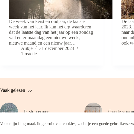
De week van kerst en oudjaar, de laatste
De laa
week van het jaar. Ik kan het erg waarderen
2023. 
dat de laatste dag van het jaar op een zondag
naar d
valt en er maandag een nieuwe week,
ondank
nieuwe maand en een nieuw jaar…
ook wa
Aukje
31 december 2023
1 reactie
Vaak gelezen
Ik stop ermee
Goede voorn
Voor mijn blog maak ik gebruik van cookies, zodat je een goede gebruikerserva
Copyright © 2026 - WordPress thema door
CreativeThemes