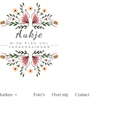
Boeken
Foto’s
Over mij
Contact