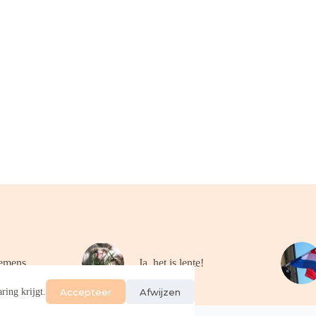
emens
Ja, het is lente!
Accepteer
Afwijzen
ring krijgt.