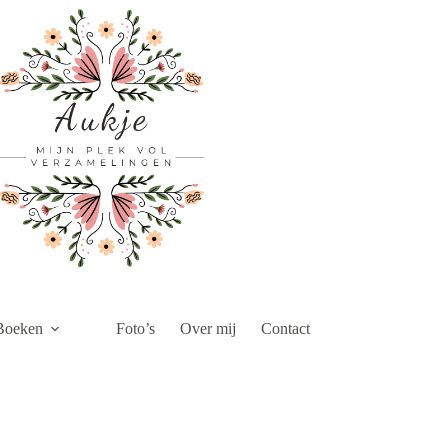
Boeken
Foto’s
Over mij
Contact