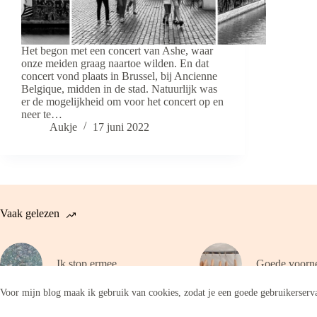
Het begon met een concert van Ashe, waar
onze meiden graag naartoe wilden. En dat
concert vond plaats in Brussel, bij Ancienne
Belgique, midden in de stad. Natuurlijk was
er de mogelijkheid om voor het concert op en
neer te…
Aukje
17 juni 2022
Vaak gelezen
Ik stop ermee
Goede voorn
Voor mijn blog maak ik gebruik van cookies, zodat je een goede gebruikerserva
Copyright © 2026 - WordPress thema door
CreativeThemes