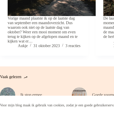
Vorige maand plaatste ik op de laatste dag
De laa
van september een maandoverzicht. Dus
moment
waarom ook niet op de laatste dag van
maand,
oktober? Weer een mooi moment om even
de maa
terug te kijken op de afgelopen maand en te
de her
kijken wat er…
Aukje
31 oktober 2023
3 reacties
Vaak gelezen
Ik stop ermee
Goede voorn
Voor mijn blog maak ik gebruik van cookies, zodat je een goede gebruikerserva
Copyright © 2026 - WordPress thema door
CreativeThemes