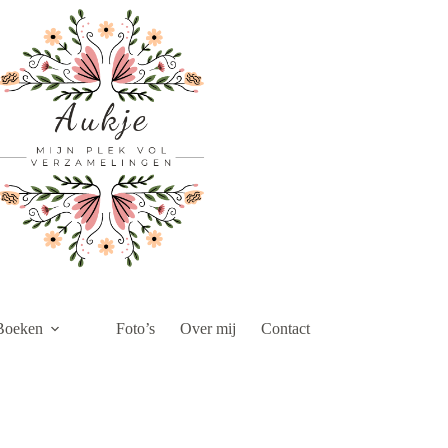
Boeken
Foto’s
Over mij
Contact