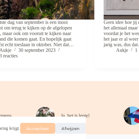
tste dag van september is een mooi
Geen idee hoe jij 
 om terug te kijken op de afgelopen
het allemaal maar
 maar ook om vooruit te kijken naar
voordat je het wee
nd die komen gaat. En hopelijk gaat
het jaar er al we
fst echt toeslaan in oktober. Niet dat…
jarig was, dus da
Aukje
30 september 2023
Aukje
1 
3 reacties
emens
Ja, het is lente!
Accepteer
Afwijzen
ring krijgt.