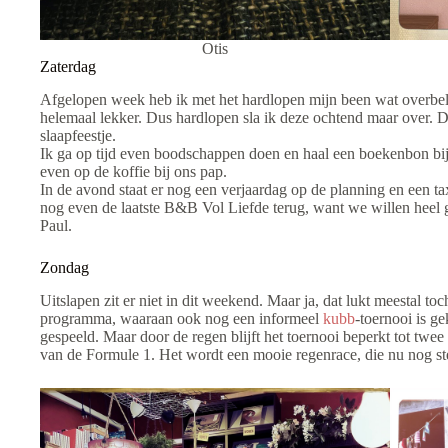
Otis
Zaterdag
Afgelopen week heb ik met het hardlopen mijn been wat overbela
helemaal lekker. Dus hardlopen sla ik deze ochtend maar over. De
slaapfeestje.
Ik ga op tijd even boodschappen doen en haal een boekenbon bi
even op de koffie bij ons pap.
In de avond staat er nog een verjaardag op de planning en een ta
nog even de laatste B&B Vol Liefde terug, want we willen heel 
Paul.
Zondag
Uitslapen zit er niet in dit weekend. Maar ja, dat lukt meestal to
programma, waaraan ook nog een informeel
kubb
-toernooi is g
gespeeld. Maar door de regen blijft het toernooi beperkt tot twee 
van de Formule 1. Het wordt een mooie regenrace, die nu nog ste