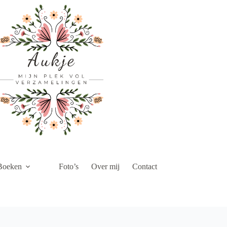
Boeken
Foto’s
Over mij
Contact