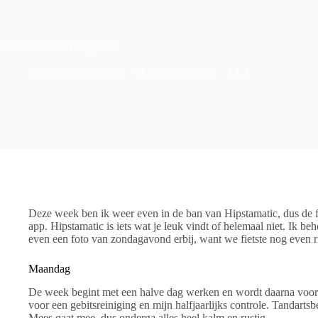
De week van 21 augustus
27 augustus 2023
weekoverzicht
4
Deze week ben ik weer even in de ban van Hipstamatic, dus de
app. Hipstamatic is iets wat je leuk vindt of helemaal niet. Ik b
even een foto van zondagavond erbij, want we fietste nog even 
Maandag
De week begint met een halve dag werken en wordt daarna voort
voor een gebitsreiniging en mijn halfjaarlijks controle. Tandarts
Mees gaat mee, dus onderga alles heel kalm en rustig.