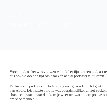
Geluisterd #1
19 april 2023
Geluisterd
7
Vooral tijdens het was vouwen vind ik het fijn om een podcast te 
dus ook voldoende tijd om naar een aantal podcasts te luisteren.
De favoriete podcast-app heb ik nog niet gevonden. Het gaat een
van Apple. Die laatste vind ik wat overzichtelijker en het zoeke
chaotischer aan, maar dan kom je weer net wat andere podcasts t
om te ontdekken.