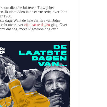
t om die af te luisteren. Terwijl het
. Ik zit midden in de eerste serie, over John
er 1980.
uste dag? Want de hele carrière van John
t echt meer over
zijn laatste dagen
ging. Over
komt dat nog, moet ik gewoon nog even