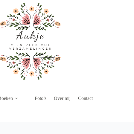
Boeken
Foto’s
Over mij
Contact