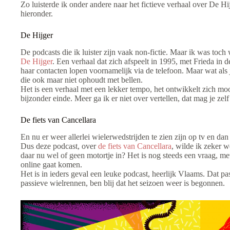
Zo luisterde ik onder andere naar het fictieve verhaal over De H
hieronder.
De Hijger
De podcasts die ik luister zijn vaak non-fictie. Maar ik was toch 
De Hijger
. Een verhaal dat zich afspeelt in 1995, met Frieda in de
haar contacten lopen voornamelijk via de telefoon. Maar wat als 
die ook maar niet ophoudt met bellen.
Het is een verhaal met een lekker tempo, het ontwikkelt zich moo
bijzonder einde. Meer ga ik er niet over vertellen, dat mag je zelf
De fiets van Cancellara
En nu er weer allerlei wielerwedstrijden te zien zijn op tv en d
Dus deze podcast, over
de fiets van Cancellara
, wilde ik zeker w
daar nu wel of geen motortje in? Het is nog steeds een vraag, m
online gaat komen.
Het is in ieders geval een leuke podcast, heerlijk Vlaams. Dat pas
passieve wielrennen, ben blij dat het seizoen weer is begonnen.