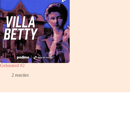
Geluisterd #2
2 reacties