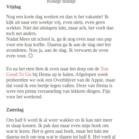
Rondje hondje
Vrijdag
Nog een korte dag werken en dan is het vakantie! Ik
kijk uit naar een weekje vrij, even niets, even geen
wekker. Niet dat uitslapen lukt, maar ach, het voelt dan
toch net anders.
Nadat Mees uit school is, ga ik nog even naar ons pap
voor een kop koffie. Daarna ga ik aan de slag met het
avondeten. Nou ja, aan de slag. Ik verwarm de oven
even voor. 🙂
En na het eten fiets ik even naar het dorp om de
Too
Good To Go
bij Hema op te halen. Afgelopen week
probeerden we ook een Overblijver van de Appie, maar
dat vond ik een beetje tegen vallen. Deze van Hema is
weer een prima verzameling van lekkere dingen. Fijn
voor het weekend.
Zaterdag
Om half 6 word ik al weer wakker en ik kan niet meer
in slaap komen. Ik pak dan maar even mijn boek om
wat te lezen. Het is geen saai boek, maar het lukt me
daarna toch om nog wat te slapen tot half 8. Het voelt al