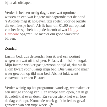
bijna als uitslapen.
Verder is het een rustig dagje, met wat opruimen,
wassen en een wat langere middagronde met de hond.
’s Avonds mag ik nog even taxi spelen voor de oudste
die een feestje heeft. Als ik haar om 01.00 uur ophaal
van het feestje heb ik op de heenrit al wat
Happy
Hardcore
opgezet. De manier om goed wakker te
blijven.
Zondag
Laat in bed, dus de zondag kan ik wel een poging
wagen om wat uit te slapen. Helaas, dat mislukt nogal.
Mijn interne wekker gaat gewoon op tijd af, dus sta ik
al om kwart voor 8 langs mijn bed. Dus vanavond maar
weer gewoon op tijd naar bed. Als het lukt, want
vanavond is er een F1-race.
Verder weinig op het programma vandaag, we maken er
een rustige zondag van. Een rondje hardlopen, dat ik ga
ik dadelijk al even doen. En verder zie ik het wel, hoe
de dag verloopt. Komende week ga ik in ieders geval
genieten van een vrije week. 🙂