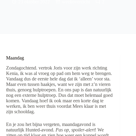
23 oktober 2022
weekoverzicht
2
Maandag
Zondagochtend. vertrok Joris voor zijn werk richting
Kenia, ik was al vroeg op pad om hem weg te brengen.
Vandaag dus de eerste hele dag dat ik ‘alleen’ voor sta.
Maar even tussen haakjes, want we zijn met z’n vieren
thuis, genoeg hulptroepen. En ons pap is dan natuurlijk
nog een externe hulptroep. Dus dat moet helemaal goed
komen. Vandaag hoef ik ook maar een korte dag te
werken, ik ben weer thuis voordat Mees klaar is met
zijn schooldag.
En je zou het bijna vergeten, maandagavond is
natuurlijk Hunted-avond.
Pas op, spoiler-alert
! We
zitten op tijd klaar en zien hoe weer een koppel wordt