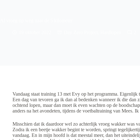
Al vroeg op weg naar de 5 kilometer
19 oktober 2022
Day Zero Project
,
Hardlopen
2
Vandaag staat training 13 met Evy op het programma. Eigenlijk t
Een dag van tevoren ga ik dan al bedenken wanneer ik die dan zal 
ochtend lopen, maar dan moet ik even wachten op de boodscha
anders na het avondeten, tijdens de voetbaltraining van Mees. Ik 
Misschien dat ik daardoor wel zo achterlijk vroeg wakker was v
Zodra ik een beetje wakker begint te worden, springt tegelijkert
vandaag. En in mijn hoofd is dat meestal meer, dan het uiteindelijk