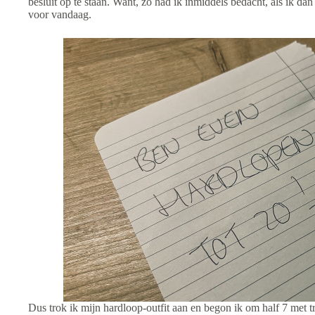
besluit op te staan. Want, zo had ik inmiddels bedacht, als ik da
voor vandaag.
Dus trok ik mijn hardloop-outfit aan en begon ik om half 7 met 