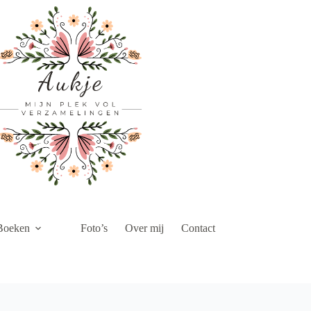
Boeken
Foto’s
Over mij
Contact