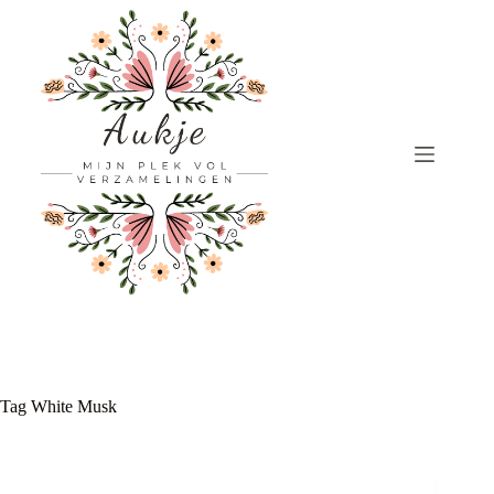
Ga
naar
de
inhoud
Tag
White Musk