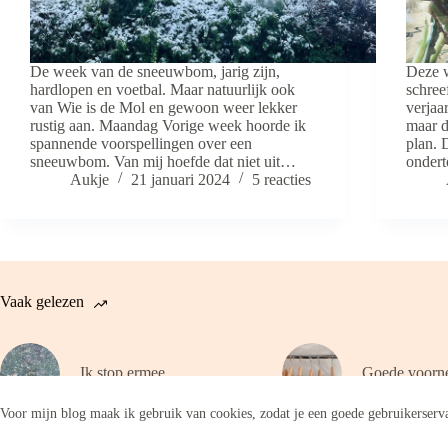
De week van de sneeuwbom, jarig zijn,
Deze w
hardlopen en voetbal. Maar natuurlijk ook
schree
van Wie is de Mol en gewoon weer lekker
verjaa
rustig aan. Maandag Vorige week hoorde ik
maar d
spannende voorspellingen over een
plan. 
sneeuwbom. Van mij hoefde dat niet uit…
onder
Aukje
21 januari 2024
5 reacties
Vaak gelezen
Ik stop ermee
Goede voorn
Voor mijn blog maak ik gebruik van cookies, zodat je een goede gebruikerserva
Copyright © 2026 - WordPress thema door
CreativeThemes