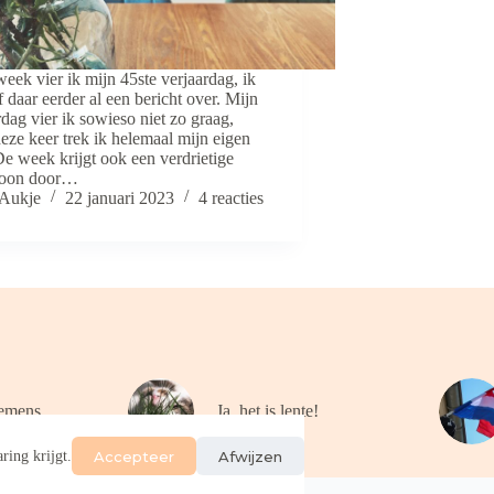
eek vier ik mijn 45ste verjaardag, ik
f daar eerder al een bericht over. Mijn
rdag vier ik sowieso niet zo graag,
eze keer trek ik helemaal mijn eigen
De week krijgt ook een verdrietige
toon door…
Aukje
22 januari 2023
4 reacties
emens
Ja, het is lente!
Accepteer
Afwijzen
ring krijgt.