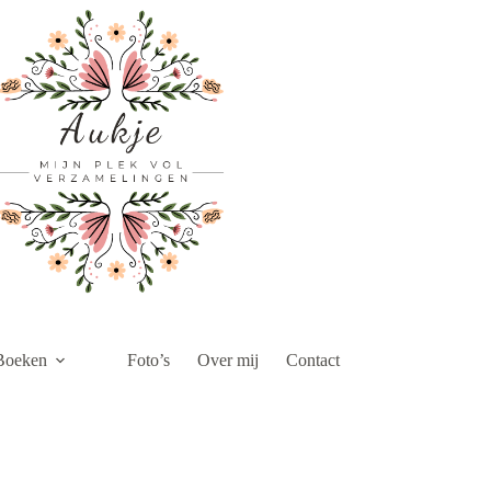
Boeken
Foto’s
Over mij
Contact