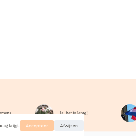
emens
Ja, het is lente!
Accepteer
Afwijzen
ring krijgt.