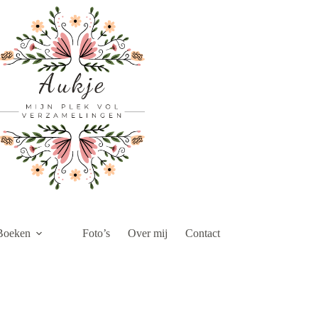
Boeken
Foto’s
Over mij
Contact