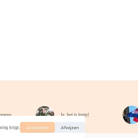
emens
Ja, het is lente!
Accepteer
Afwijzen
ring krijgt.