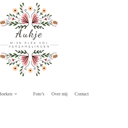
Boeken
Foto’s
Over mij
Contact