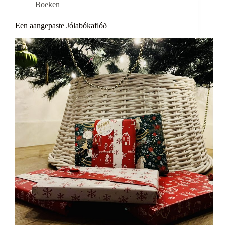
Boeken
Een aangepaste Jólabókaflóð