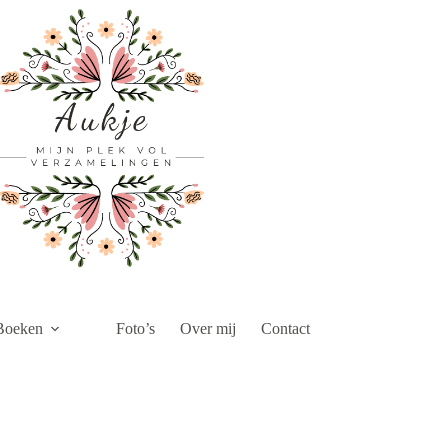
Boeken
Foto’s
Over mij
Contact