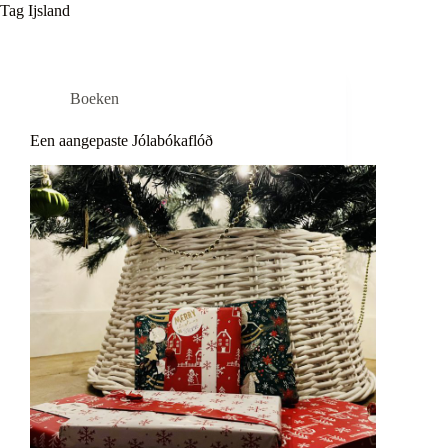
Tag
Ijsland
Boeken
Een aangepaste Jólabókaflóð