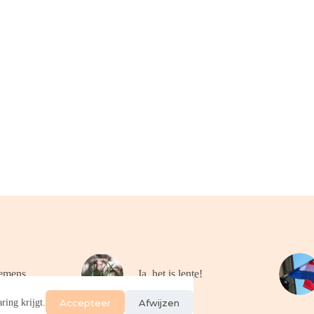
emens
Ja, het is lente!
Accepteer
Afwijzen
ring krijgt.