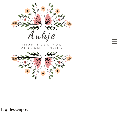
Ga
naar
de
inhoud
Tag
flessenpost