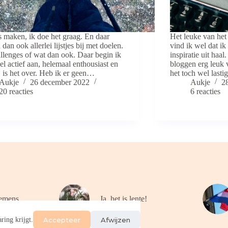
es maken, ik doe het graag. En daar
Het leuke van het
dan ook allerlei lijstjes bij met doelen.
vind ik wel dat ik
llenges of wat dan ook. Daar begin ik
inspiratie uit haa
el actief aan, helemaal enthousiast en
bloggen erg leuk 
is het over. Heb ik er geen…
het toch wel last
Aukje
26 december 2022
Aukje
2
20 reacties
6 reacties
emens
Ja, het is lente!
Accepteer
Afwijzen
ring krijgt.