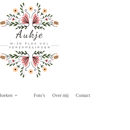
Boeken
Foto’s
Over mij
Contact