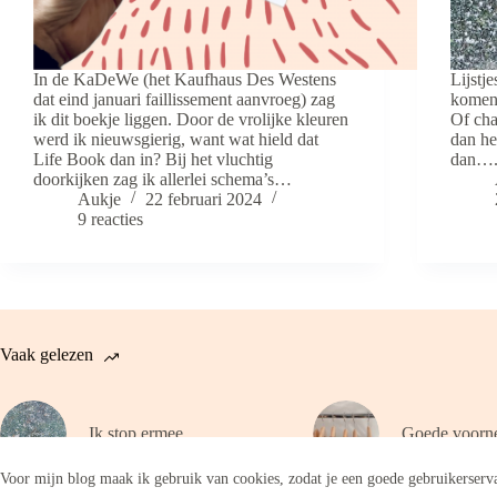
In de KaDeWe (het Kaufhaus Des Westens
Lijstj
dat eind januari faillissement aanvroeg) zag
komen 
ik dit boekje liggen. Door de vrolijke kleuren
Of cha
werd ik nieuwsgierig, want wat hield dat
dan he
Life Book dan in? Bij het vluchtig
dan…. 
doorkijken zag ik allerlei schema’s…
Aukje
22 februari 2024
9 reacties
Vaak gelezen
Ik stop ermee
Goede voorn
Voor mijn blog maak ik gebruik van cookies, zodat je een goede gebruikerserva