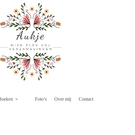
Boeken
Foto’s
Over mij
Contact