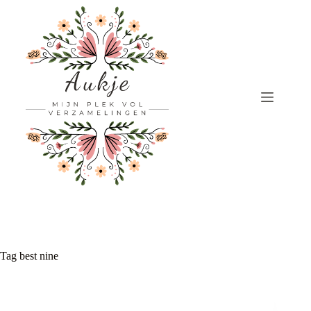
Ga
naar
de
inhoud
Tag
best nine