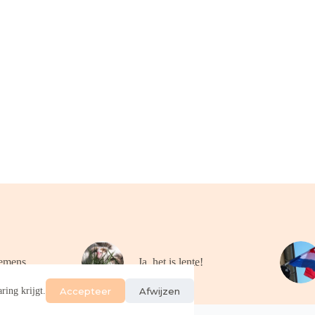
emens
Ja, het is lente!
Accepteer
Afwijzen
ring krijgt.