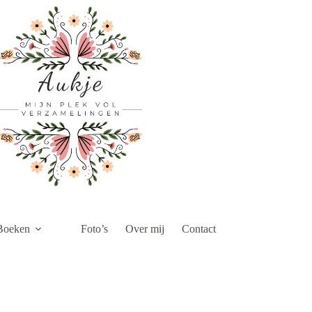
Boeken
Foto’s
Over mij
Contact