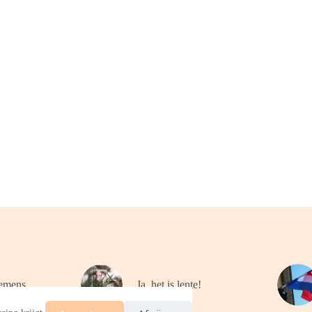
emens
Ja, het is lente!