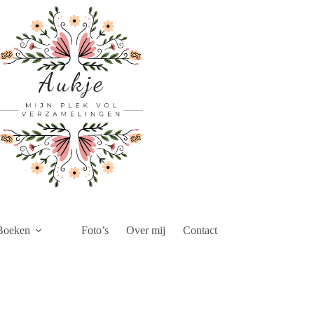
Boeken
Foto’s
Over mij
Contact