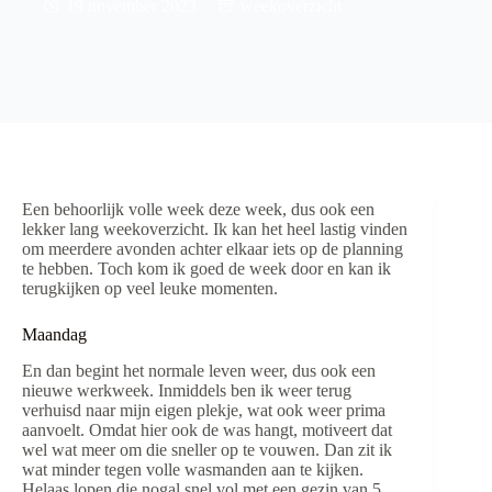
19 november 2023
weekoverzicht
Een behoorlijk volle week deze week, dus ook een
lekker lang weekoverzicht. Ik kan het heel lastig vinden
om meerdere avonden achter elkaar iets op de planning
te hebben. Toch kom ik goed de week door en kan ik
terugkijken op veel leuke momenten.
Maandag
En dan begint het normale leven weer, dus ook een
nieuwe werkweek. Inmiddels ben ik weer terug
verhuisd naar mijn eigen plekje, wat ook weer prima
aanvoelt. Omdat hier ook de was hangt, motiveert dat
wel wat meer om die sneller op te vouwen. Dan zit ik
wat minder tegen volle wasmanden aan te kijken.
Helaas lopen die nogal snel vol met een gezin van 5