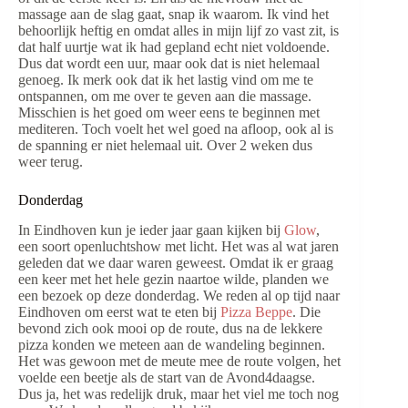
massage aan de slag gaat, snap ik waarom. Ik vind het
behoorlijk heftig en omdat alles in mijn lijf zo vast zit, is
dat half uurtje wat ik had gepland echt niet voldoende.
Dus dat wordt een uur, maar ook dat is niet helemaal
genoeg. Ik merk ook dat ik het lastig vind om me te
ontspannen, om me over te geven aan die massage.
Misschien is het goed om weer eens te beginnen met
mediteren. Toch voelt het wel goed na afloop, ook al is
de spanning er niet helemaal uit. Over 2 weken dus
weer terug.
Donderdag
In Eindhoven kun je ieder jaar gaan kijken bij
Glow
,
een soort openluchtshow met licht. Het was al wat jaren
geleden dat we daar waren geweest. Omdat ik er graag
een keer met het hele gezin naartoe wilde, planden we
een bezoek op deze donderdag. We reden al op tijd naar
Eindhoven om eerst wat te eten bij
Pizza Beppe
. Die
bevond zich ook mooi op de route, dus na de lekkere
pizza konden we meteen aan de wandeling beginnen.
Het was gewoon met de meute mee de route volgen, het
voelde een beetje als de start van de Avond4daagse.
Dus ja, het was redelijk druk, maar het viel me toch nog