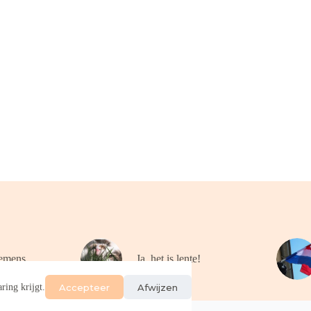
emens
Ja, het is lente!
Accepteer
Afwijzen
ring krijgt.