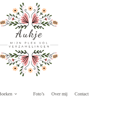
Boeken
Foto’s
Over mij
Contact