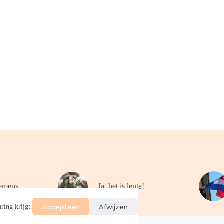
emens
Ja, het is lente!
Accepteer
Afwijzen
ring krijgt.