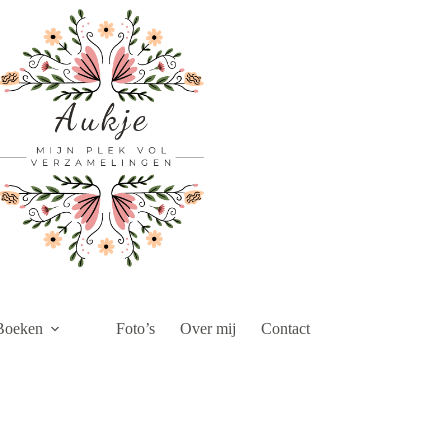
Boeken
Foto’s
Over mij
Contact