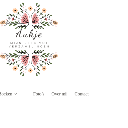
Boeken
Foto’s
Over mij
Contact