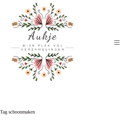
Ga
naar
de
inhoud
Tag
schoonmaken