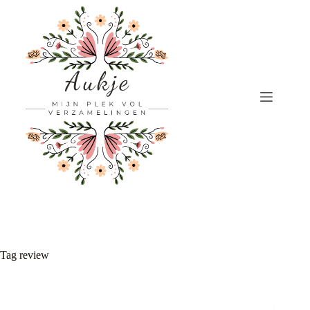
Ga
naar
de
inhoud
Tag
review