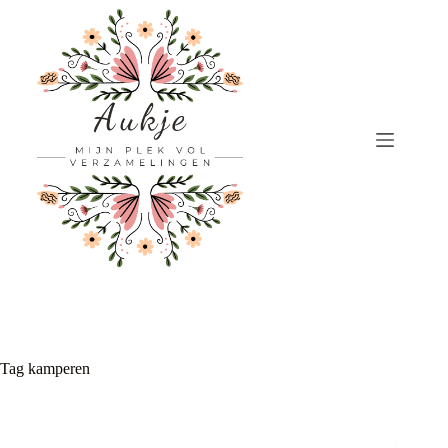
Ga
naar
de
inhoud
Tag
kamperen