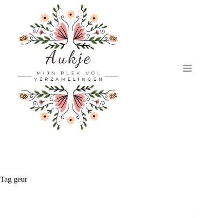
Ga
naar
de
inhoud
Tag
geur