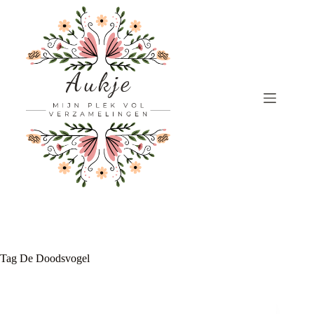
Ga
naar
de
inhoud
Tag
De Doodsvogel