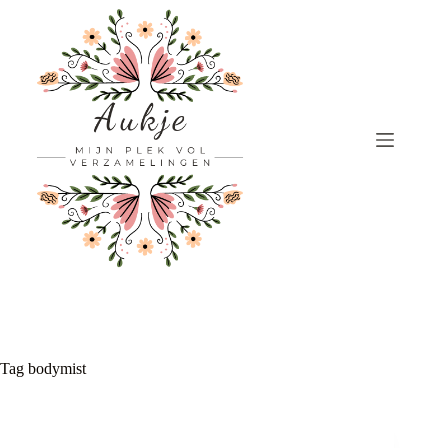
Ga
naar
de
inhoud
Tag
bodymist